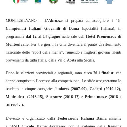
MONTESILVANO –
L’Abruzzo
si prepara ad accogliere i
46°
Campionati Italiani Giovanili di Dama
(specialità Italiana), in
programma
dal 12 al 14 giugno
nelle sale dell’
Hotel Promenade di
Montesilvano
. Per tre giorni la città diventerà il punto di riferimento
nazionale dello “sport della mente”, riunendo i migliori giovani talenti
provenienti da tutta Italia, dalla Val d’Aosta alla Sicilia.
Dopo le selezioni provinciali e regionali, sono
circa 70 i finalisti
che
hanno conquistato l’accesso alla competizione. Le sfide assegneranno lo
scudetto in cinque categorie: J
uniores (2007-09), Cadetti (2010-12),
Minicadetti (2013-15), Speranze (2016-17) e Prime mosse (2018 e
successivi).
L’evento è organizzato dalla
Federazione Italiana Dama
insieme
all’
ASD Circolo Dama Avezzan
o, con il sostegno della
Regione