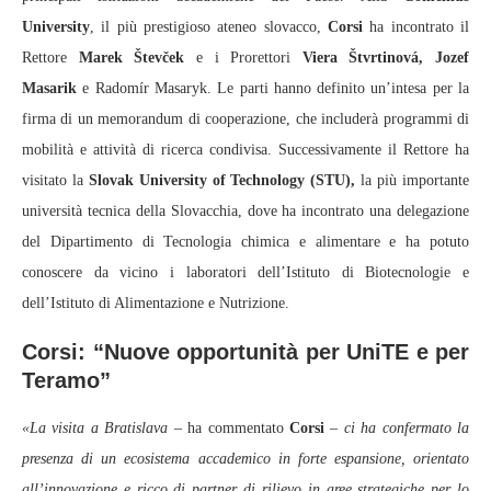
University
, il più prestigioso ateneo slovacco,
Corsi
ha incontrato il
Rettore
Marek Števček
e i Prorettori
Viera Štvrtinová, Jozef
Masarik
e Radomír Masaryk. Le parti hanno definito un’intesa per la
firma di un memorandum di cooperazione, che includerà programmi di
mobilità e attività di ricerca condivisa. Successivamente il Rettore ha
visitato la
Slovak University of Technology (STU),
la più importante
università tecnica della Slovacchia, dove ha incontrato una delegazione
del Dipartimento di Tecnologia chimica e alimentare e ha potuto
conoscere da vicino i laboratori dell’Istituto di Biotecnologie e
dell’Istituto di Alimentazione e Nutrizione.
Corsi: “Nuove opportunità per UniTE e per
Teramo”
«La visita a Bratislava
– ha commentato
Corsi
–
ci ha confermato la
presenza di un ecosistema accademico in forte espansione, orientato
all’innovazione e ricco di partner di rilievo in aree strategiche per lo