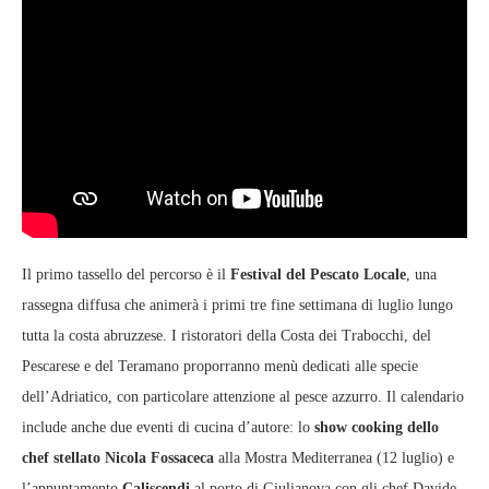
Il primo tassello del percorso è il
Festival del Pescato Locale
, una
rassegna diffusa che animerà i primi tre fine settimana di luglio lungo
tutta la costa abruzzese. I ristoratori della Costa dei Trabocchi, del
Pescarese e del Teramano proporranno menù dedicati alle specie
dell’Adriatico, con particolare attenzione al pesce azzurro. Il calendario
include anche due eventi di cucina d’autore: lo
show cooking dello
chef stellato Nicola Fossaceca
alla Mostra Mediterranea (12 luglio) e
l’appuntamento
Caliscendi
al porto di Giulianova con gli chef Davide