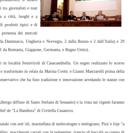
i tra giornalisti e tour
a a città, luoghi e a
 di prodotti tipici e di
 presenza dei mercati
da Danimarca, Ungheria e Norvegia, 2 dalla Russia e 2 dall’Italia) e 29
ia e 1 da Romania, Giappone, Germania, e Regno Unito).
i in località Semivicoli di Casacanditella. Un sogno realizzato lo scorso
 e trasformato in relais da Marina Cvetic e Gianni Masciarelli prima della
onservativo che ha fuso tradizione e innovazione arredando le stanze con
Albergo diffuso di Santo Stefano di Sessanio) e la vista sui vigneti faranno
chef de “La Bandiera” di Civitella Casanova.
i maiale con sott’oli, marmellata di melecotogne e melograno; Pizz’e foje “a
llito; maccheroni carrati con le polpettine; trancio di baccalà su crema di