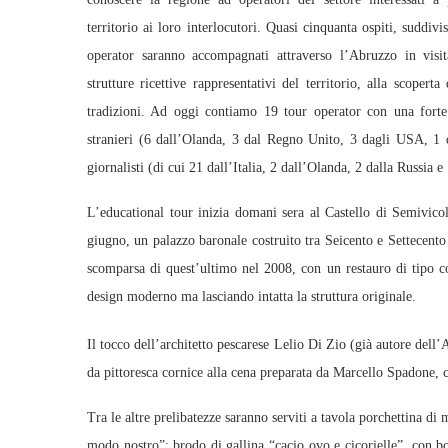
territorio ai loro interlocutori. Quasi cinquanta ospiti, suddivis
operator saranno accompagnati attraverso l’Abruzzo in visit
strutture ricettive rappresentativi del territorio, alla scoperta
tradizioni. Ad oggi contiamo 19 tour operator con una forte
stranieri (6 dall’Olanda, 3 dal Regno Unito, 3 dagli USA, 1 
giornalisti (di cui 21 dall’Italia, 2 dall’Olanda, 2 dalla Russ
L’educational tour inizia domani sera al Castello di Semivicol
giugno, un palazzo baronale costruito tra Seicento e Settecento
scomparsa di quest’ultimo nel 2008, con un restauro di tipo c
design moderno ma lasciando intatta la struttura originale.
Il tocco dell’architetto pescarese Lelio Di Zio (già autore dell’
da pittoresca cornice alla cena preparata da Marcello Spadone, 
Tra le altre prelibatezze saranno serviti a tavola porchettina d
modo nostro”; brodo di gallina “cacio ovo e cicorielle”, con bo