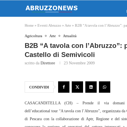
Home
»
Eventi Abruzzo
»
Arte
»
B2B “A tavola con l’Abruzzo”: par
Agricoltura
Arte
Attualità
B2B “A tavola con l’Abruzzo”: p
Castello di Semivicoli
scritto da
Direttore
23 Novembre 2009
CONDIVIDI
CASACANDITELLA (CH) – Prende il via domani la
dell’educational tour “A tavola con l’Abruzzo”, organizzata 
di Pescara con la collaborazione di Aptr, Regione e del sis
conoscere la regione ad operatori del settore interessati a