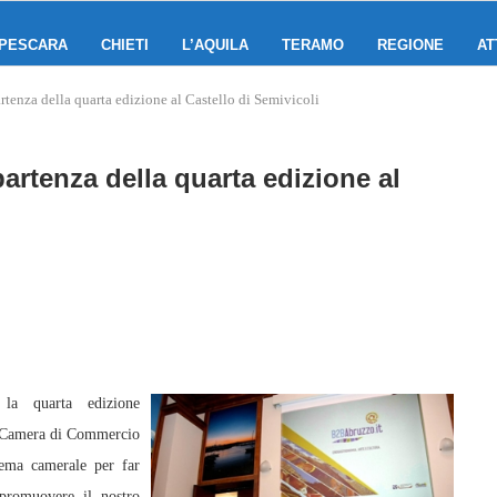
PESCARA
CHIETI
L’AQUILA
TERAMO
REGIONE
AT
tenza della quarta edizione al Castello di Semivicoli
artenza della quarta edizione al
 quarta edizione
da Camera di Commercio
tema camerale per far
 promuovere il nostro