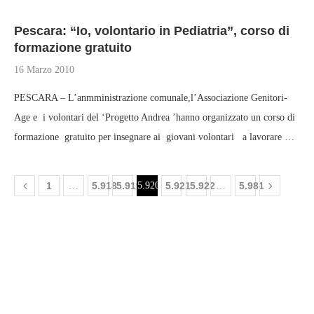
Pescara: “Io, volontario in Pediatria”, corso di
formazione gratuito
16 Marzo 2010
PESCARA – L’anmministrazione comunale,l’Associazione Genitori-
Age e i volontari del ‘Progetto Andrea ’hanno organizzato un corso di
formazione gratuito per insegnare ai giovani volontari a lavorare …
1
…
5.918
5.919
5.920
5.921
5.922
…
5.981