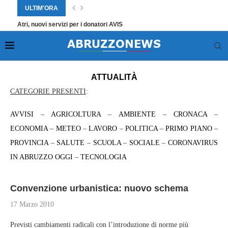
ULTIM'ORA
Atri, nuovi servizi per i donatori AVIS
Home
»
Attualità
»
Pagina 5920
ATTUALITÀ
CATEGORIE PRESENTI
:
AVVISI
–
AGRICOLTURA
–
AMBIENTE
–
CRONACA
–
ECONOMIA
–
METEO
–
LAVORO
–
POLITICA
–
PRIMO PIANO
–
PROVINCIA
–
SALUTE
–
SCUOLA
–
SOCIALE
–
CORONAVIRUS
IN ABRUZZO OGGI
–
TECNOLOGIA
Convenzione urbanistica: nuovo schema
17 Marzo 2010
Previsti cambiamenti radicali con l’introduzione di norme più