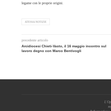
legame con le proprie origini.
ATESSA NOTIZIE
precedente articolo
Arcidiocesi Chieti‑Vasto, il 16 maggio incontro sul
lavoro degno con Marco Bentivogli
L'Op
re