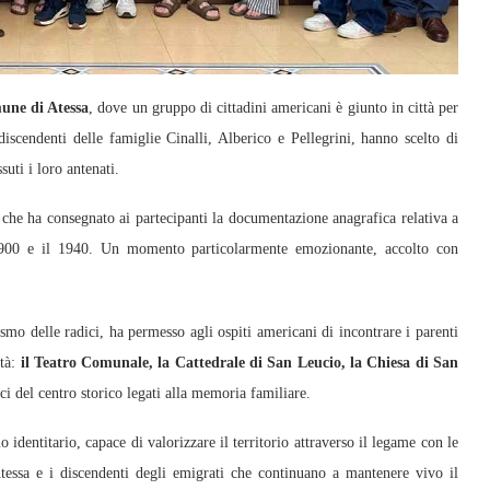
ne di Atessa
, dove un gruppo di cittadini americani è giunto in città per
 discendenti delle famiglie Cinalli, Alberico e Pellegrini, hanno scelto di
suti i loro antenati.
 che ha consegnato ai partecipanti la documentazione anagrafica relativa a
l 1900 e il 1940. Un momento particolarmente emozionante, accolto con
rismo delle radici, ha permesso agli ospiti americani di incontrare i parenti
ttà:
il Teatro Comunale, la Cattedrale di San Leucio, la Chiesa di San
ci del centro storico legati alla memoria familiare.
identitario, capace di valorizzare il territorio attraverso il legame con le
tessa e i discendenti degli emigrati che continuano a mantenere vivo il