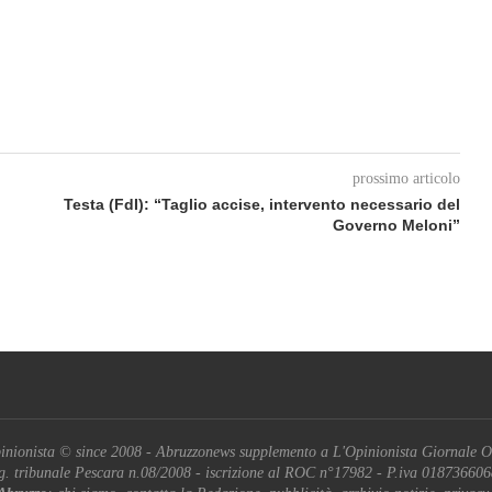
prossimo articolo
Testa (FdI): “Taglio accise, intervento necessario del
Governo Meloni”
inionista © since 2008 - Abruzzonews supplemento a L'Opinionista Giornale O
g. tribunale Pescara n.08/2008 - iscrizione al ROC n°17982 - P.iva 01873660