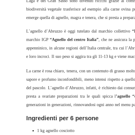
Laga e del Gran Sasso sono divenuti riccchi grazie al comme
biodiversità vegetale trasferisce ad esempio alla carne ovina p
emerge quella di agnello, magra e tenera, che si presta a prepara
L’agnello d’Abruzzo è oggi tutelato dal marchio collettivo
“
marchio IGP
“Agnello del centro Italia”
, che ne assicura la p
appenninico, in alcune regioni dell’Italia centrale, tra cui l’Ab
e loro incroci. Il suo peso si aggira tra gli 11-13 kg e viene mac
La carne è rosa chiaro, tenera, con un contenuto di grasso molto 
sapore e profumo inconfondibili, meno intensi rispetto a quello 
del pascolo. L’agnello d’Abruzzo, infatti, è richiesto dai consum
presta a svariate preparazioni tra le quali spicca l
’agnello “
generazioni in generazioni, rinnovandosi ogni anno nel menu pas
Ingredienti per 6 persone
1 kg agnello cosciotto