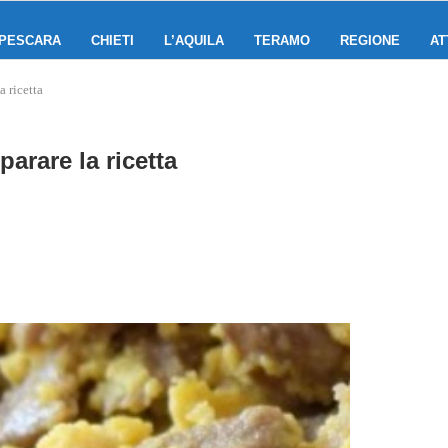
PESCARA
CHIETI
L’AQUILA
TERAMO
REGIONE
AT
 ricetta
arare la ricetta