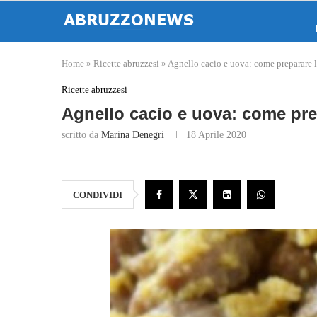
Home
»
Ricette abruzzesi
»
Agnello cacio e uova: come preparare la
Ricette abruzzesi
Agnello cacio e uova: come prep
scritto da
Marina Denegri
18 Aprile 2020
CONDIVIDI