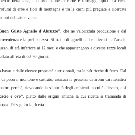
rcio della lana, alla produzione di carne e formaggi tipici. La ricca
rofumi di erbe e fiori di montagna e tra le carni più pregiate e ricercate
zioni delicate e veloci.
Buon Gusto Agnello d’Abruzzo”
, che ne valorizzala produzione e dal
rovenienza e la prelibatezza. Si tratta di agnelli nati e allevati nell’areale
ruzzo, di età inferiore ai 12 mesi e che appartengono a diverse razze locali
ellato all’età di 60-70 giorni.
basso e dalle elevate proprietà nutrizionali, tra le più ricche di ferro. Dal
di pecora, montone e castrato, assicura la presenza di aromi caratteristici
atori perché, rievocando la salubrità degli ambienti in cui è allevato, e si
cacio e ovo”
, piatto dalle origini antiche la cui ricetta si tramanda di
qua. Di seguito la ricetta.