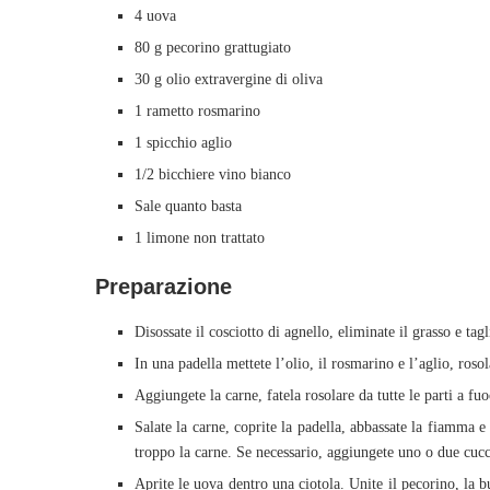
4 uova
80 g pecorino grattugiato
30 g olio extravergine di oliva
1 rametto rosmarino
1 spicchio aglio
1/2 bicchiere vino bianco
Sale quanto basta
1 limone non trattato
Preparazione
Disossate il cosciotto di agnello, eliminate il grasso e tagl
In una padella mettete l’olio, il rosmarino e l’aglio, ros
Aggiungete la carne, fatela rosolare da tutte le parti a fu
Salate la carne, coprite la padella, abbassate la fiamma e
troppo la carne. Se necessario, aggiungete uno o due cucc
Aprite le uova dentro una ciotola. Unite il pecorino, la b