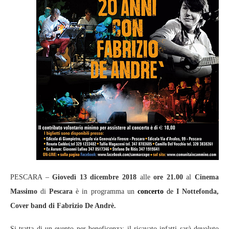
PESCARA –
Giovedì 13 dicembre 2018
alle
ore 21.00
al
Cinema
Massimo
di
Pescara
è in programma un
concerto
de
I Nottefonda,
Cover band di
Fabrizio De Andrè.
Si tratta di un evento per beneficenza; il ricavato infatti sarà devoluto