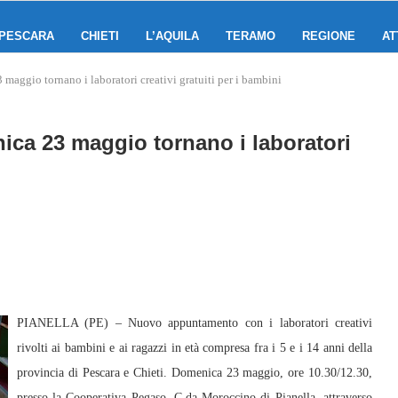
PESCARA
CHIETI
L’AQUILA
TERAMO
REGIONE
AT
 maggio tornano i laboratori creativi gratuiti per i bambini
nica 23 maggio tornano i laboratori
PIANELLA (PE) – Nuovo appuntamento con i laboratori creativi
rivolti ai bambini e ai ragazzi in età compresa fra i 5 e i 14 anni della
provincia di Pescara e Chieti. Domenica 23 maggio, ore 10.30/12.30,
presso la Cooperativa Pegaso, C.da Moroccino di Pianella, attraverso