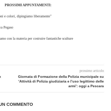
PROSSIMI APPUNTAMENTI:
oni e colori, dipingiamo liberamente”
va Pegaso
mo con la materia per costruire fantastiche sculture
prossimo articolo
o
Giornata di Formazione della Polizia municipale su
‘Attività di Polizia giudiziaria e l’uso legittimo delle
armi’: oggi a Pescara
 UN COMMENTO