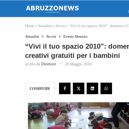
Home
»
Attualità
»
Avvisi
»
“Vivi il tuo spazio 2010″: domenica 23
Attualità
Avvisi
Eventi Abruzzo
“Vivi il tuo spazio 2010″: dome
creativi gratuiti per i bambini
scritto da
Direttore
20 Maggio 2010
CONDIVIDI