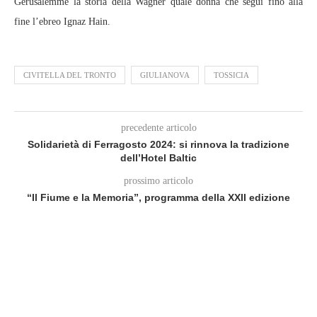
Gerusalemme la storia della Wagner quale donna che seguì fino alla
fine l’ebreo Ignaz Hain.
CIVITELLA DEL TRONTO
GIULIANOVA
TOSSICIA
precedente articolo
Solidarietà di Ferragosto 2024: si rinnova la tradizione
dell’Hotel Baltic
prossimo articolo
“Il Fiume e la Memoria”, programma della XXII edizione