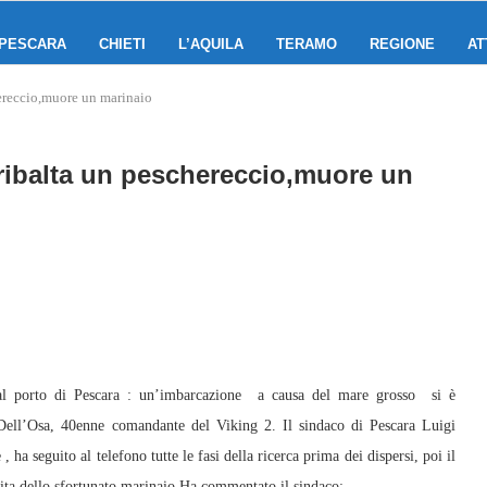
PESCARA
CHIETI
L’AQUILA
TERAMO
REGIONE
AT
hereccio,muore un marinaio
 ribalta un peschereccio,muore un
l porto di Pescara : un’imbarcazione a causa del mare grosso si è
Dell’Osa, 40enne comandante del Viking 2. Il sindaco di Pescara Luigi
 ha seguito al telefono tutte le fasi della ricerca prima dei dispersi, poi il
 vita dello sfortunato marinaio.Ha commentato il sindaco: