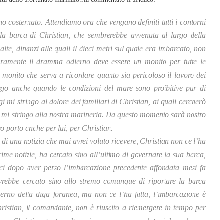
 costernato. Attendiamo ora che vengano definiti tutti i contorni
lla barca di Christian, che sembrerebbe avvenuta al largo della
lte, dinanzi alle quali il dieci metri sul quale era imbarcato, non
curamente il dramma odierno deve essere un monito per tutte le
un monito che serva a ricordare quanto sia pericoloso il lavoro dei
largo anche quando le condizioni del mare sono proibitive pur di
i mi stringo al dolore dei familiari di Christian, ai quali cercherò
, e mi stringo alla nostra marineria. Da questo momento sarà nostro
ro porto anche per lui, per Christian.
di una notizia che mai avrei voluto ricevere, Christian non ce l’ha
rime notizie, ha cercato sino all’ultimo di governare la sua barca,
ici dopo aver perso l’imbarcazione precedente affondata mesi fa
avrebbe cercato sino allo stremo comunque di riportare la barca
interno della diga foranea, ma non ce l’ha fatta, l’imbarcazione è
hristian, il comandante, non è riuscito a riemergere in tempo per