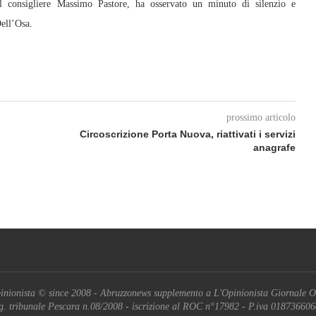
el consigliere Massimo Pastore, ha osservato un minuto di silenzio e
ell’Osa.
prossimo articolo
Circoscrizione Porta Nuova, riattivati i servizi
anagrafe
inionista © since 2008 - Abruzzonews supplemento a L'Opinionista Giornale O
g. tribunale Pescara n.08/2008 - iscrizione al ROC n°17982 - P.iva 01873660