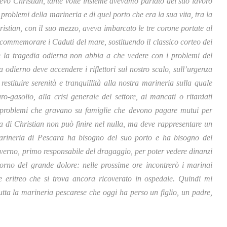
evo Christian, tante volte insieme avevamo parlato del suo lavoro
 problemi della marineria e di quel porto che era la sua vita, tra la
istian, con il suo mezzo, aveva imbarcato le tre corone portate al
 commemorare i Caduti del mare, sostituendo il classico corteo dei
e la tragedia odierna non abbia a che vedere con i problemi del
ierno deve accendere i riflettori sul nostro scalo, sull’urgenza
e restituire serenità e tranquillità alla nostra marineria sulla quale
-gasolio, alla crisi generale del settore, ai mancati o ritardati
e, problemi che gravano su famiglie che devono pagare mutui per
dia di Christian non può finire nel nulla, ma deve rappresentare un
rineria di Pescara ha bisogno del suo porto e ha bisogno del
Governo, primo responsabile del dragaggio, per poter vedere dinanzi
rno del grande dolore: nelle prossime ore incontrerò i marinai
ne eritreo che si trova ancora ricoverato in ospedale. Quindi mi
tutta la marineria pescarese che oggi ha perso un figlio, un padre,