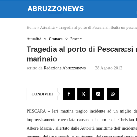
Home
»
Attualità
»
Tragedia al porto di Pescara:si ribalta un pesc
Attualità
Cronaca
Pescara
Tragedia al porto di Pescara:si
marinaio
scritto da
Redazione Abruzzonews
28 Agosto 2012
CONDIVIDI
PESCARA – Ieri mattina tragico incidente ad un miglio da
improvvisamente rovesciata causando la morte di Christian 
Albore Mascia , allertato dalle Autorità marittime dell’incidente ,
recupero dei tre superstiti e, purtroppo, del corpo ormai senza