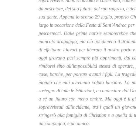
sopravvivere. Sono sconvolto e costernato, conosc
da pescatore, del suo futuro, del suo ragazzo, e dei
sua gente. Appena lo scorso 29 luglio, proprio Chr
largo in occasione della Festa di Sant’Andrea per
pescherecci. Dalle prime notizie sembrerebbe ch
mancato dragaggio, ma ciò nondimeno il dramma od
di effettuare i lavori per liberare il nostro porto 
oggi gravano pesi sempre più opprimenti, dal caro
rimborsi sino all’impossibilità stessa di operar
case, barche, per portare avanti i figli. La trage
monito che mai avremmo voluto lanciare. La ma
sostegno di tutte le Istituzioni, a cominciare dal 
a sé un futuro con meno ombre. Ma oggi è il gio
sopravvissuti all’incidente, tra i quali un giova
stringerò alla famiglia di Christian e a quella di 
un compagno, e un amico.