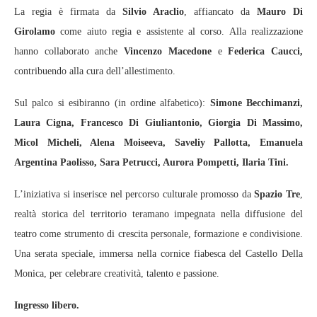
La regia è firmata da
Silvio Araclio
, affiancato da
Mauro Di
Girolamo
come aiuto regia e assistente al corso. Alla realizzazione
hanno collaborato anche
Vincenzo Macedone
e
Federica Caucci,
contribuendo alla cura dell’allestimento.
Sul palco si esibiranno (in ordine alfabetico):
Simone Becchimanzi,
Laura Cigna, Francesco Di Giuliantonio, Giorgia Di Massimo,
Micol Micheli, Alena Moiseeva, Saveliy Pallotta, Emanuela
Argentina Paolisso, Sara Petrucci, Aurora Pompetti, Ilaria Tini.
L’iniziativa si inserisce nel percorso culturale promosso da
Spazio Tre
,
realtà storica del territorio teramano impegnata nella diffusione del
teatro come strumento di crescita personale, formazione e condivisione.
Una serata speciale, immersa nella cornice fiabesca del Castello Della
Monica, per celebrare creatività, talento e passione.
Ingresso libero.