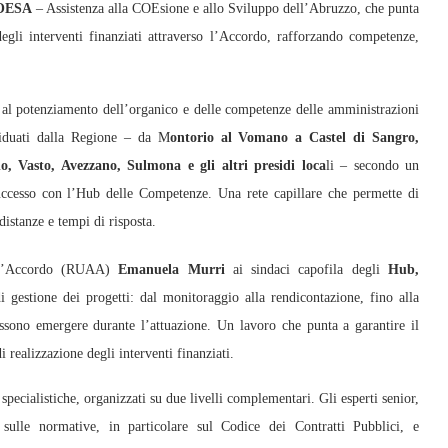
COESA
– Assistenza alla COEsione e allo Sviluppo dell’Abruzzo, che punta
egli interventi finanziati attraverso l’Accordo, rafforzando competenze,
a al potenziamento dell’organico e delle competenze delle amministrazioni
iduati dalla Regione – da M
ontorio al Vomano a Castel di Sangro,
, Vasto, Avezzano, Sulmona e gli altri presidi loca
li – secondo un
uccesso con l’Hub delle Competenze. Una rete capillare che permette di
distanze e tempi di risposta.
ell’Accordo (RUAA)
Emanuela Murri
ai sindaci capofila degli
Hub,
di gestione dei progetti: dal monitoraggio alla rendicontazione, fino alla
ossono emergere durante l’attuazione. Un lavoro che punta a garantire il
 realizzazione degli interventi finanziati.
ecialistiche, organizzati su due livelli complementari. Gli esperti senior,
 sulle normative, in particolare sul Codice dei Contratti Pubblici, e