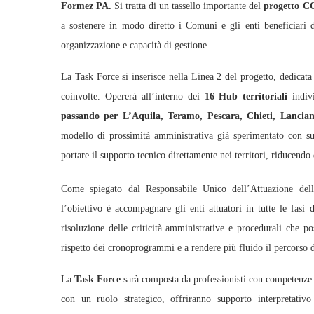
Formez PA.
Si tratta di un tassello importante del
progetto 
a sostenere in modo diretto i Comuni e gli enti beneficiari d
organizzazione e capacità di gestione.
La Task Force si inserisce nella Linea 2 del progetto, dedicat
coinvolte. Opererà all’interno dei
16 Hub territoriali
indiv
passando per L’Aquila, Teramo, Pescara, Chieti, Lanciano
modello di prossimità amministrativa già sperimentato con s
portare il supporto tecnico direttamente nei territori, riducendo 
Come spiegato dal Responsabile Unico dell’Attuazione d
l’obiettivo è accompagnare gli enti attuatori in tutte le fasi 
risoluzione delle criticità amministrative e procedurali che p
rispetto dei cronoprogrammi e a rendere più fluido il percorso di
La
Task Force
sarà composta da professionisti con competenze sp
con un ruolo strategico, offriranno supporto interpretativo