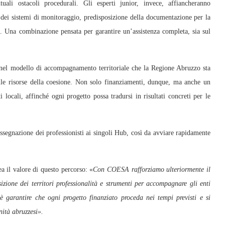
uali ostacoli procedurali. Gli esperti junior, invece, affiancheranno
dei sistemi di monitoraggio, predisposizione della documentazione per la
ti. Una combinazione pensata per garantire un’assistenza completa, sia sul
 nel modello di accompagnamento territoriale che la Regione Abruzzo sta
elle risorse della coesione. Non solo finanziamenti, dunque, ma anche un
i locali, affinché ogni progetto possa tradursi in risultati concreti per le
’assegnazione dei professionisti ai singoli Hub, così da avviare rapidamente
nea il valore di questo percorso: «
Con COESA rafforziamo ulteriormente il
ione dei territori professionalità e strumenti per accompagnare gli enti
o è garantire che ogni progetto finanziato proceda nei tempi previsti e si
nità abruzzesi».