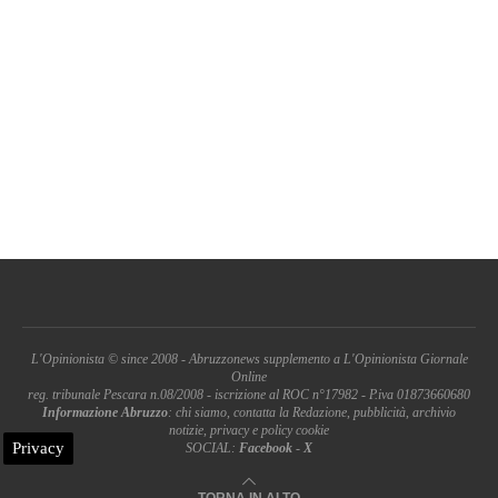
L'Opinionista © since 2008 - Abruzzonews supplemento a L'Opinionista Giornale
Online
reg. tribunale Pescara n.08/2008 - iscrizione al ROC n°17982 - P.iva 01873660680
Informazione Abruzzo
: chi siamo, contatta la Redazione, pubblicità, archivio
notizie, privacy e policy cookie
Privacy
SOCIAL:
Facebook
-
X