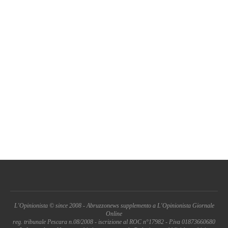
L'Opinionista © since 2008 - Abruzzonews supplemento a L'Opinionista Giornale
Online
reg. tribunale Pescara n.08/2008 - iscrizione al ROC n°17982 - P.iva 01873660680