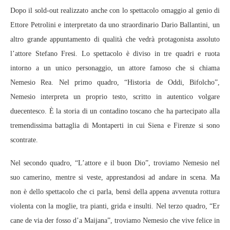
Dopo il sold-out realizzato anche con lo spettacolo omaggio al genio di
Ettore Petrolini e interpretato da uno straordinario Dario Ballantini, un
altro grande appuntamento di qualità che vedrà protagonista assoluto
l’attore Stefano Fresi. Lo spettacolo è diviso in tre quadri e ruota
intorno a un unico personaggio, un attore famoso che si chiama
Nemesio Rea. Nel primo quadro, “Historia de Oddi, Bifolcho”,
Nemesio interpreta un proprio testo, scritto in autentico volgare
duecentesco. È la storia di un contadino toscano che ha partecipato alla
tremendissima battaglia di Montaperti in cui Siena e Firenze si sono
scontrate.
Nel secondo quadro, “L’attore e il buon Dio”, troviamo Nemesio nel
suo camerino, mentre si veste, apprestandosi ad andare in scena. Ma
non è dello spettacolo che ci parla, bensì della appena avvenuta rottura
violenta con la moglie, tra pianti, grida e insulti. Nel terzo quadro, “Er
cane de via der fosso d’a Maijana”, troviamo Nemesio che vive felice in