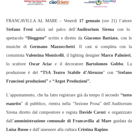
FRANCAVILLA AL MARE – Venerdì
17 gennaio
(ore 21) l’attore
Stefano Fresi
salirà sul palco dell’
Auditorium Sirena
con lo
spettacolo
“Dioggene”
scritto e diretto da
Giacomo Battiato
, con le
musiche di
Germano Mazzocchetti
. Il cast si completa con la
costumista
Valentina Monticelli
, il lighting designer
Marco Palmieri
,
lo scultore
Oscar Acia
r e il decoratore
Bartolomeo Gobbo
. La
produzione è del
“TSA Teatro Stabile d’Abruzzo
” con “
Stefano
Francioni produzioni”
e
“Argot Produzioni”.
L’appuntamento, che ha fatto registrare già da tempo il secondo
“tutto
esaurito
” di pubblico, rientra nella “Sezione Prosa” dell’Auditorium
Sirena diretto dal compositore e regista
Davide Cavut
i e organizzato
dall’
amministrazione comunale di Francavilla al Mare
guidata da
Luisa Russo
e dall’assessore alla cultura
Cristina Rapino
.