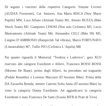
Di seguito i vincitori delle rispettive Categorie: Simone Livrieri
(AUDAX Fiormonti), Cat. Juniores, Ana Maria RISCA (New Mario
Pupilli) MW, Luca Alfano (Attitude Team) M1, Alessio RUZZA (Bike
Shock Team) M2, Gianpietro CINOSI (Non solo Ciclismo) M3, Lucio
Mastrantonio (Attitude Team) M4, Alessandro CELI (Bike 99) M5,
Luigino D’AMBROSIO (Rampiclub Val vibrata), Marco FORTUNATO
(Lineaorabike) M7, Tullio PIO (Ciclistica L’Aquila) M8.
Per quanto riguarda il Memorial “Teodora e Ludovico”, gara XCO
riservato alle categorie Esordienti e Allievi, Francesco ROSSI ROSSI
(Moreno De Biase), primo degli Allievi, ha preceduto sul traguardo
(Pedale Rossoblu) e Lorenzo Marcozzi (D’Ascenzo Bike). Prima delle
DA Zavarella Brenda, mentre Caterini Sofia Anna (D’ascenzo Bike) ha
vinto la categoria Donna Esordiente. Ad aggiudicarsi la categoria
Esordienti è stato Francesco De Santi (Scuola MTB di Prati di Tivo).