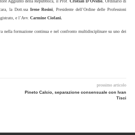
atore Aggiunto della Repubblica, il Prof.
Cristian D’Ovidio
, Ordinario di
cara, la Dott.ssa
Irene Rosini
, Presidente dell’Ordine delle Professioni
istrato, e l’Avv.
Carmine Ciofani.
ella formazione continua e nel confronto multidisciplinare su uno dei
prossimo articolo
Pineto Calcio, separazione consensuale con Ivan
Tisci