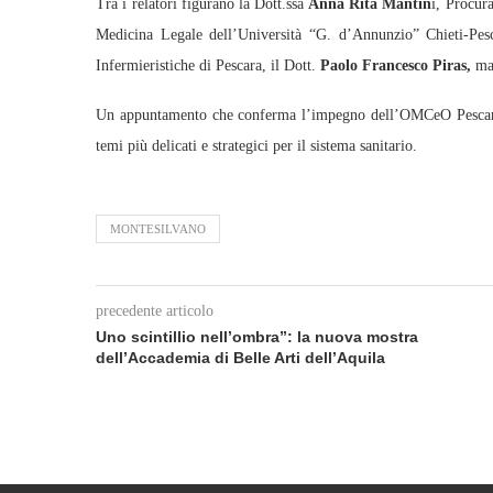
Tra i relatori figurano la Dott.ssa
Anna Rita Mantin
i, Procur
Medicina Legale dell’Università “G. d’Annunzio” Chieti‑Pes
Infermieristiche di Pescara, il Dott.
Paolo Francesco Piras,
mag
Un appuntamento che conferma l’impegno dell’OMCeO Pescara n
temi più delicati e strategici per il sistema sanitario.
MONTESILVANO
precedente articolo
Uno scintillio nell’ombra”: la nuova mostra
dell’Accademia di Belle Arti dell’Aquila