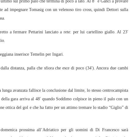
t’ultimo sul primo palo che termina di poco a lato. Al 8′ è Ganci a provare
ante ad impegnare Tomasig con un velenoso tiro cross, quindi Dettori sulla
sa.
tto a fermare Pettarini lanciato a rete: per lui cartellino giallo. Al 23′
lio.
ggiana inserisce Temelin per Ingari.
i dalla distanza, palla che sfiora che esce di poco (34′). Ancora due cambi
lunga avanzata fallisce la conclusione dal limite, lo stesso centrocampista
e della gara arriva al 48′ quando Soddimo colpisce in pieno il palo con un
one ottica del gol e che ha fatto per un attimo tremare lo stadio “Giglio” di
domenica prossima all’Adriatico per gli uomini di Di Francesco sarà