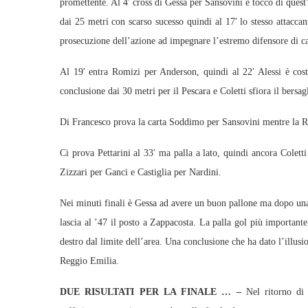
promettente. Al 4′ cross di Gessa per Sansovini e tocco di ques
dai 25 metri con scarso sucesso quindi al 17′ lo stesso attacc
prosecuzione dell’azione ad impegnare l’estremo difensore di ca
Al 19′ entra Romizi per Anderson, quindi al 22′ Alessi è costre
conclusione dai 30 metri per il Pescara e Coletti sfiora il bersag
Di Francesco prova la carta Soddimo per Sansovini mentre la Re
Ci prova Pettarini al 33′ ma palla a lato, quindi ancora Colett
Zizzari per Ganci e Castiglia per Nardini.
Nei minuti finali è Gessa ad avere un buon pallone ma dopo una 
lascia al ’47 il posto a Zappacosta. La palla gol più important
destro dal limite dell’area. Una conclusione che ha dato l’illusi
Reggio Emilia.
DUE RISULTATI PER LA FINALE … –
Nel ritorno di 