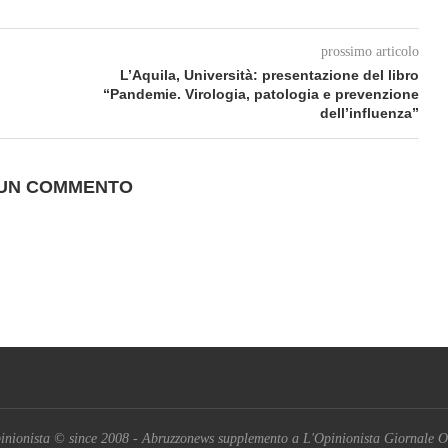
prossimo articolo
L’Aquila, Università: presentazione del libro
“Pandemie. Virologia, patologia e prevenzione
dell’influenza”
 UN COMMENTO
inionista © since 2008 - Abruzzonews supplemento a L'Opinionista Giornale O