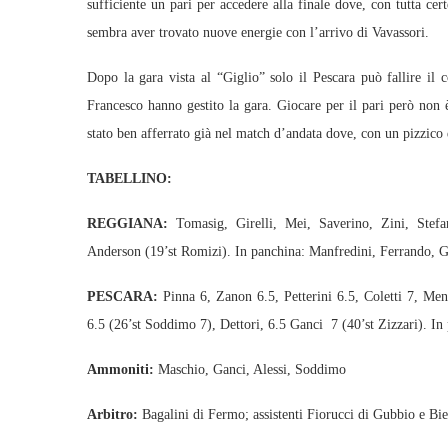
sufficiente un pari per accedere alla finale dove, con tutta ce
sembra aver trovato nuove energie con l’arrivo di Vavassori.
Dopo la gara vista al “Giglio” solo il Pescara può fallire il 
Francesco hanno gestito la gara. Giocare per il pari però non è
stato ben afferrato già nel match d’andata dove, con un pizzico 
TABELLINO:
REGGIANA:
Tomasig, Girelli, Mei, Saverino, Zini, Stefani
Anderson (19’st Romizi). In panchina: Manfredini, Ferrando, G
PESCARA:
Pinna 6, Zanon 6.5, Petterini 6.5, Coletti 7, Men
6.5 (26’st Soddimo 7), Dettori, 6.5 Ganci 7 (40’st Zizzari). In
Ammoniti:
Maschio, Ganci, Alessi, Soddimo
Arbitro:
Bagalini di Fermo; assistenti Fiorucci di Gubbio e Bie