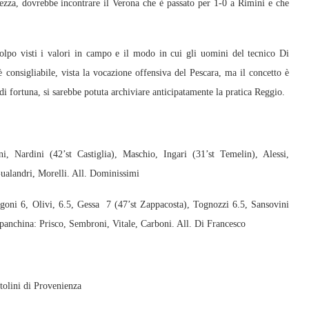
rtezza, dovrebbe incontrare il Verona che è passato per 1-0 a Rimini e che
colpo visti i valori in campo e il modo in cui gli uomini del tecnico Di
 consigliabile, vista la vocazione offensiva del Pescara, ma il concetto è
di fortuna, si sarebbe potuta archiviare anticipatamente la pratica Reggio.
, Nardini (42’st Castiglia), Maschio, Ingari (31’st Temelin), Alessi,
ualandri, Morelli. All. Dominissimi
goni 6, Olivi, 6.5, Gessa 7 (47’st Zappacosta), Tognozzi 6.5, Sansovini
 panchina: Prisco, Sembroni, Vitale, Carboni. All. Di Francesco
tolini di Provenienza