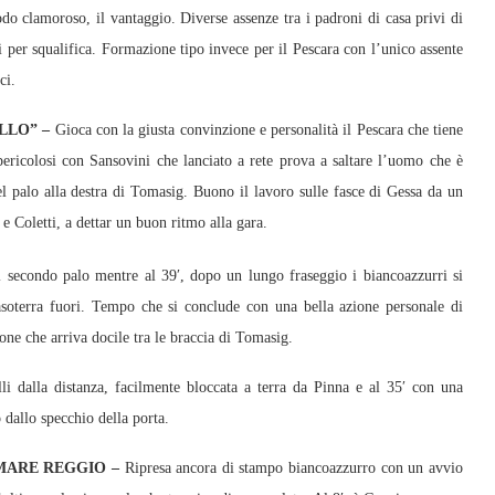
odo clamoroso, il vantaggio. Diverse assenze tra i padroni di casa privi di
 per squalifica. Formazione tipo invece per il Pescara con l’unico assente
ci.
ELLO” –
Gioca con la giusta convinzione e personalità il Pescara che tiene
 pericolosi con Sansovini che lanciato a rete prova a saltare l’uomo che è
del palo alla destra di Tomasig. Buono il lavoro sulle fasce di Gessa da un
 e Coletti, a dettar un buon ritmo alla gara.
l secondo palo mentre al 39′, dopo un lungo fraseggio i biancoazzurri si
soterra fuori. Tempo che si conclude con una bella azione personale di
ione che arriva docile tra le braccia di Tomasig.
li dalla distanza, facilmente bloccata a terra da Pinna e al 35′ con una
 dallo specchio della porta.
EMARE REGGIO –
Ripresa ancora di stampo biancoazzurro con un avvio