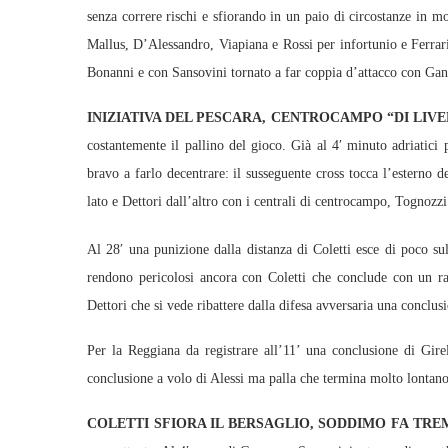
senza correre rischi e sfiorando in un paio di circostanze in m
Mallus, D’Alessandro, Viapiana e Rossi per infortunio e Ferrari
Bonanni e con Sansovini tornato a far coppia d’attacco con Gan
INIZIATIVA DEL PESCARA, CENTROCAMPO “DI LIV
costantemente il pallino del gioco. Già al 4′ minuto adriatici
bravo a farlo decentrare: il susseguente cross tocca l’esterno 
lato e Dettori dall’altro con i centrali di centrocampo, Tognozzi
Al 28′ una punizione dalla distanza di Coletti esce di poco su
rendono pericolosi ancora con Coletti che conclude con un ra
Dettori che si vede ribattere dalla difesa avversaria una conclus
Per la Reggiana da registrare all’11’ una conclusione di Girel
conclusione a volo di Alessi ma palla che termina molto lontano
COLETTI SFIORA IL BERSAGLIO, SODDIMO FA TR