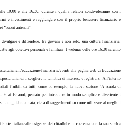
lle 10.00 e alle 16.30, durante i quali i relatori condivideranno con i
armi e investimenti e raggiungere così il proprio benessere finanziario e
ei “buoni antenati”.
i divulgare e diffondere, fra giovani e non solo, una cultura finanziaria,
atte agli obiettivi personali e familiari. I webinar delle ore 16:30 saranno
osteitaliane.it/educazione-finanziaria/eventi alla pagina web di Educazione
posteitaliane.it, scegliere la tematica di interesse e registrarsi. All’interno
mediali fruibili da tutti, come ad esempio, la nuova sezione “A scuola di
ai 6 ai 10 anni, pensato per introdurre in modo semplice e divertente i
 su una guida dedicata, ricca di suggerimenti su come utilizzare al meglio i
 Poste Italiane alle esigenze dei cittadini e in coerenza con la sua storica