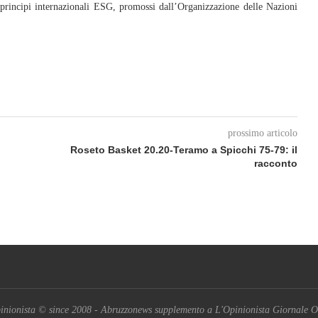
 principi internazionali ESG, promossi dall’Organizzazione delle Nazioni
prossimo articolo
Roseto Basket 20.20-Teramo a Spicchi 75-79: il
racconto
inionista © since 2008 - Abruzzonews supplemento a L'Opinionista Giornale O