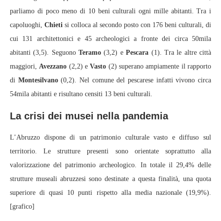
parliamo di poco meno di 10 beni culturali ogni mille abitanti. Tra i
capoluoghi,
Chieti
si colloca al secondo posto con 176 beni culturali, di
cui 131 architettonici e 45 archeologici a fronte dei circa 50mila
abitanti (3,5). Seguono
Teramo
(3,2) e
Pescara
(1). Tra le altre città
maggiori,
Avezzano
(2,2) e
Vasto
(2) superano ampiamente il rapporto
di
Montesilvano
(0,2). Nel comune del pescarese infatti vivono circa
54mila abitanti e risultano censiti 13 beni culturali.
La crisi dei musei nella pandemia
L’Abruzzo dispone di un patrimonio culturale vasto e diffuso sul
territorio. Le strutture presenti sono orientate soprattutto alla
valorizzazione del patrimonio archeologico. In totale il 29,4% delle
strutture museali abruzzesi sono destinate a questa finalità, una quota
superiore di quasi 10 punti rispetto alla media nazionale (19,9%).
[grafico]