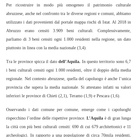
Per ricostruire in modo più omogeneo il patrimonio culturale
abruzzese, anche nel confronto tra le diverse regioni e comuni, abbiamo
utilizzato i dati provenienti dal portale mappa rischi di Istat. Al 2018 in
Abruzzo erano censiti 3.909 beni culturali. Complessivamente,
parliamo di 3 beni censiti ogni 1.000 residenti nella regione, un dato
piuttosto in linea con la media nazionale (3,4).
Tra le province spicca il dato
dell’Aquila.
In questo territorio sono 6,7
i beni culturali censiti ogni 1.000 residenti, oltre il doppio della media
regionale. Nel contesto abruzzese, quella del capoluogo è anche l’unica
provincia che supera la media nazionale. Si attestano infatti su valori
inferiori le province di Chieti (2,1), Teramo (1,9) e Pescara (1,6).
Osservando i dati comune per comune, emerge come i capoluoghi
rispecchino l’ordine delle rispettive province.
L’Aquila
è di gran lunga
la città con più beni culturali censiti: 690 di cui 679 architettonici e 11
archeologici. In rapporto a una popolazione di circa 70mila residenti,