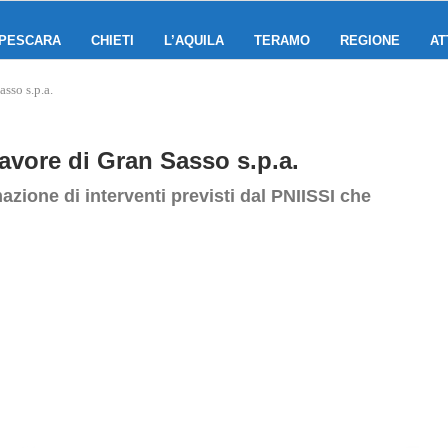
PESCARA
CHIETI
L’AQUILA
TERAMO
REGIONE
AT
asso s.p.a.
 favore di Gran Sasso s.p.a.
azione di interventi previsti dal PNIISSI che