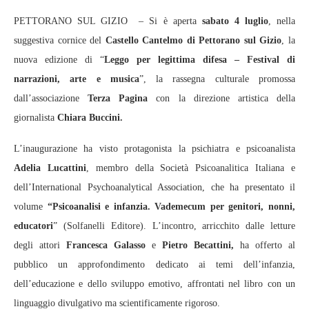
PETTORANO SUL GIZIO – Si è aperta
sabato 4 luglio
, nella
suggestiva cornice del
Castello Cantelmo di Pettorano sul Gizio
, la
nuova edizione di “
Leggo per legittima difesa – Festival di
narrazioni, arte e musica
”, la rassegna culturale promossa
dall’associazione
Terza Pagina
con la direzione artistica della
giornalista
Chiara Buccini.
L’inaugurazione ha visto protagonista la psichiatra e psicoanalista
Adelia Lucattini
, membro della Società Psicoanalitica Italiana e
dell’International Psychoanalytical Association, che ha presentato il
volume
“Psicoanalisi e infanzia. Vademecum per genitori, nonni,
educatori
” (Solfanelli Editore). L’incontro, arricchito dalle letture
degli attori
Francesca Galasso
e
Pietro Becattini,
ha offerto al
pubblico un approfondimento dedicato ai temi dell’infanzia,
dell’educazione e dello sviluppo emotivo, affrontati nel libro con un
linguaggio divulgativo ma scientificamente rigoroso.