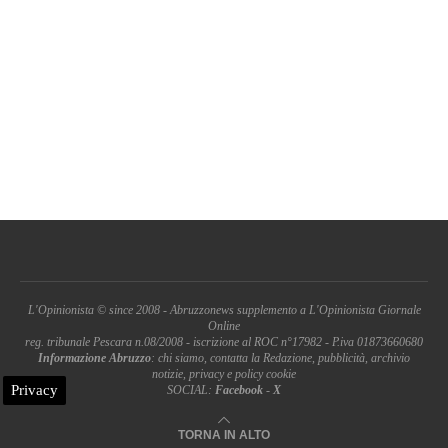
L'Opinionista © since 2008 - Abruzzonews supplemento a L'Opinionista Giornale
Online
reg. tribunale Pescara n.08/2008 - iscrizione al ROC n°17982 - P.iva 01873660680
Informazione Abruzzo
: chi siamo, contatta la Redazione, pubblicità, archivio
notizie, privacy e policy cookie
Privacy
SOCIAL:
Facebook
-
X
TORNA IN ALTO