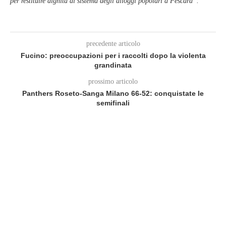
per restituire dignità al sistema degli alloggi popolari a Pescara”.
precedente articolo
Fucino: preoccupazioni per i raccolti dopo la violenta
grandinata
prossimo articolo
Panthers Roseto-Sanga Milano 66-52: conquistate le
semifinali