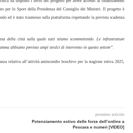
ecnica ha disposto l’invio del progetto per avere accesso ai finanziamenti
o per lo Sport della Presidenza del Consiglio dei Ministri. Il progetto è
ando ed è stato trasmesso sulla piattaforma rispettando la prevista scadenza
resa della città sulla quale tutti stiamo scommettendo. Le infrastrutture
gramma abbiamo previsto ampi stralci di intervento in questo settore”.
nza relativa all’attività antincendio boschivo per la stagione estiva 2025,
prossimo articolo
Potenziamento estivo delle forze dell’ordine a
Pescara e numeri [VIDEO]