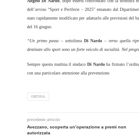
Angelo Di Nardo
, dopo essersi confrontato con la struttura t
dell’avviso “Sport e Periferie – 2025” emanato dal Dipartiment
stato rapidamente modificato per adattarlo alle previsioni del b
del 16 giugno.
“Un primo passo
– sottolinea
Di Nardo
–
verso quella rip
destinate allo sport sono un forte veicolo di socialità. Nel pro
Sempre questa mattina il sindaco
Di Nardo
ha firmato l’ordina
con una particolare attenzione alla prevenzione.
ORTONA
precedente articolo
Avezzano, scoperta un’operazione a premi non
autorizzata