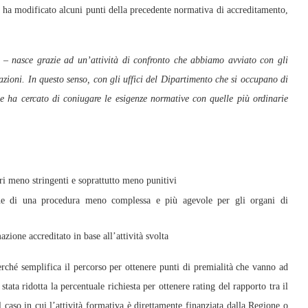
a ha modificato alcuni punti della precedente normativa di accreditamento,
–
nasce grazie ad un’attività di confronto che abbiamo avviato con gli
zioni. In questo senso, con gli uffici del Dipartimento che si occupano di
che ha cercato di coniugare le esigenze normative con quelle più ordinarie
teri meno stringenti e soprattutto meno punitivi
ione di una procedura meno complessa e più agevole per gli organi di
zione accreditato in base all’attività svolta
erché semplifica il percorso per ottenere punti di premialità che vanno ad
tata ridotta la percentuale richiesta per ottenere rating del rapporto tra il
 caso in cui l’attività formativa è direttamente finanziata dalla Regione o