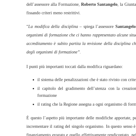
dell’assessore alla Formazione,
Roberto Santangelo
, la Giunt
fissando criteri meno restrittivi.
“
La modifica della disciplina
– spiega l’assessore
Santangelo
organismi di formazione che ci hanno rappresentato alcune situa
accreditamento è subito partita la revisione della disciplina 
degli organismi di formazione”.
I punti più importanti toccati dalla modifica riguardano:
il sistema delle penalizzazioni che è stato rivisto con cri
il capitolo del gradimento dell’utenza con la creaz
formazione
il rating che la Regione assegna a ogni organismo di forma
È questo l’aspetto più importante delle modifiche apportate, p
incrementare il rating del singolo organismo. In questo senso è s
finanziamento erogato e quello effettivamente rendicontato, nel