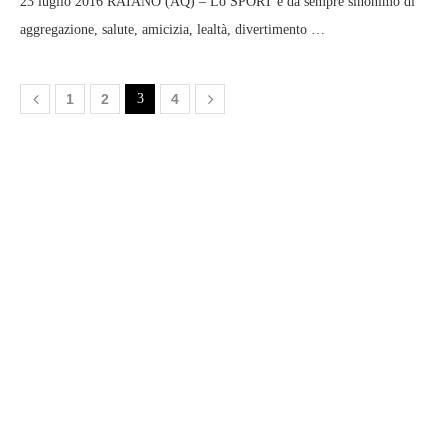
23 luglio 2016 RAIANO (AQ) – Lo SPORT è da sempre sinonimo di
aggregazione, salute, amicizia, lealtà, divertimento …
1
2
3
4