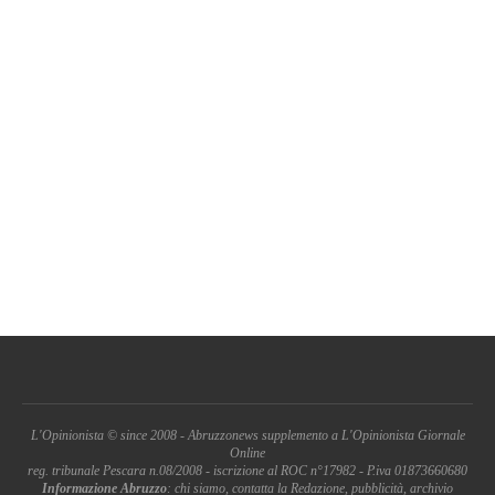
L'Opinionista © since 2008 - Abruzzonews supplemento a L'Opinionista Giornale
Online
reg. tribunale Pescara n.08/2008 - iscrizione al ROC n°17982 - P.iva 01873660680
Informazione Abruzzo
: chi siamo, contatta la Redazione, pubblicità, archivio