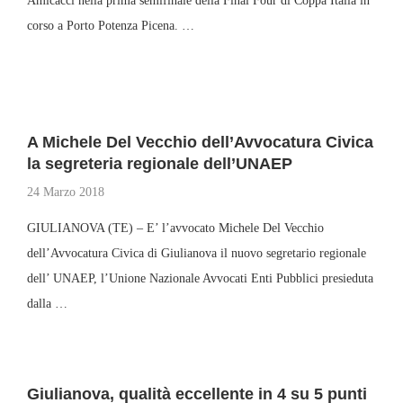
Amicacci nella prima semifinale della Final Four di Coppa Italia in
corso a Porto Potenza Picena. …
A Michele Del Vecchio dell’Avvocatura Civica
la segreteria regionale dell’UNAEP
24 Marzo 2018
GIULIANOVA (TE) – E’ l’avvocato Michele Del Vecchio
dell’Avvocatura Civica di Giulianova il nuovo segretario regionale
dell’ UNAEP, l’Unione Nazionale Avvocati Enti Pubblici presieduta
dalla …
Giulianova, qualità eccellente in 4 su 5 punti