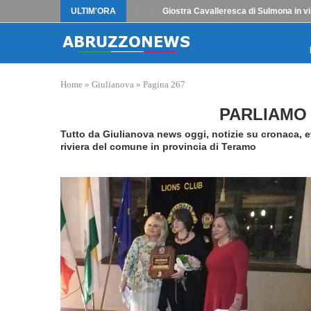
ULTIM'ORA
Giostra Cavalleresca di Sulmona in vi
Home
»
Giulianova
»
Pagina 267
PARLIAMO 
Tutto da Giulianova news oggi, notizie su cronaca, ev
riviera del comune in provincia di Teramo