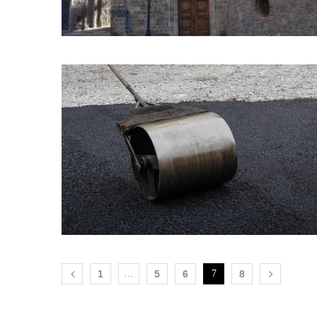
1
…
5
6
7
8