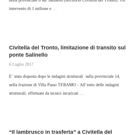
della provinciale 8 sul Salinello (territorio Civitella del Tronto). Un
intervento di 1 milione e …
Civitella del Tronto, limitazione di transito sul
ponte Salinello
6 Luglio 2017
E’ stata disposta dopo le indagini strutturali sulla provinciale 14,
nella frazione di Villa Passo TERAMO – All’esito delle indagini
strutturali, effettuate da tecnici incaricati …
“Il lambrusco in trasferta” a Civitella del