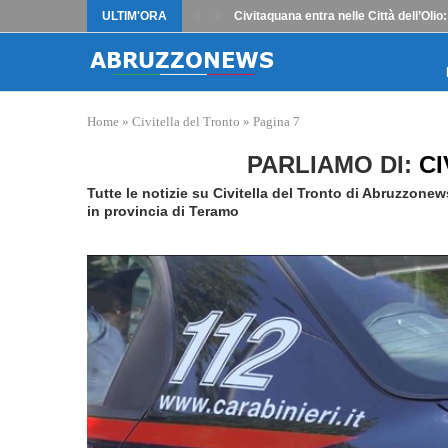
ULTIM'ORA
Civitaquana entra nelle Città dell’Olio
Home
»
Civitella del Tronto
»
Pagina 7
PARLIAMO DI:
CI
Tutte le notizie su Civitella del Tronto di Abruzzone
in provincia di Teramo