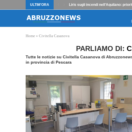
ULTIM'ORA
Liris sugli incendi nell’Aquilano: priori
Home
»
Civitella Casanova
PARLIAMO DI:
C
Tutte le notizie su Civitella Casanova di Abruzzonew
in provincia di Pescara