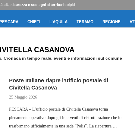
tà alla sicurezza e sostegni ai territori colpiti
PESCARA
CHIETI
L’AQUILA
TERAMO
REGIONE
AT
IVITELLA CASANOVA
s. Cronaca in tempo reale, eventi e informazioni sul comune
Poste Italiane riapre l’ufficio postale di
Civitella Casanova
25 Maggio 2026
PESCARA – L’ufficio postale di Civitella Casanova torna
pienamente operativo dopo gli interventi di ristrutturazione che lo
trasformano ufficialmente in una sede “Polis”. La riapertura …