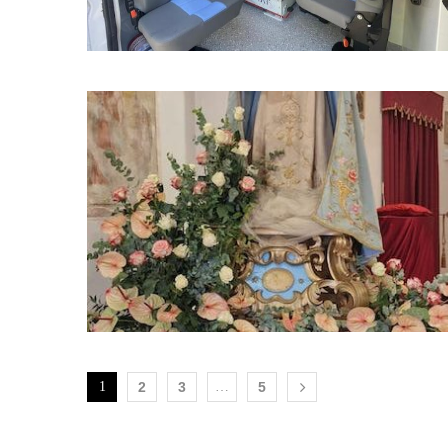
1
2
3
…
5