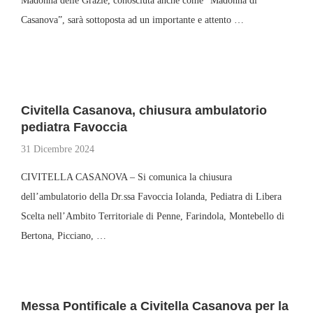
Madonna delle Grazie, conosciuta anche come “Madonna di
Casanova”, sarà sottoposta ad un importante e attento …
Civitella Casanova, chiusura ambulatorio
pediatra Favoccia
31 Dicembre 2024
CIVITELLA CASANOVA – Si comunica la chiusura
dell’ambulatorio della Dr.ssa Favoccia Iolanda, Pediatra di Libera
Scelta nell’Ambito Territoriale di Penne, Farindola, Montebello di
Bertona, Picciano, …
Messa Pontificale a Civitella Casanova per la