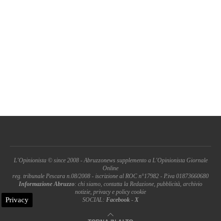
L'Opinionista © since 2008 - Abruzzonews supplemento a L'Opinionista Giornale
Online
reg. tribunale Pescara n.08/2008 - iscrizione al ROC n°17982 - P.iva 01873660680
Informazione Abruzzo
: chi siamo, contatta la Redazione, pubblicità, archivio
notizie, privacy e policy cookie
Privacy
SOCIAL:
Facebook
-
X