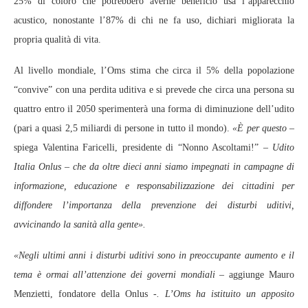
25% di coloro che potrebbero averne beneficio usa l’apparecchio
acustico, nonostante l’87% di chi ne fa uso, dichiari migliorata la
propria qualità di vita.
Al livello mondiale, l’Oms stima che circa il 5% della popolazione
“convive” con una perdita uditiva e si prevede che circa una persona su
quattro entro il 2050 sperimenterà una forma di diminuzione dell’udito
(pari a quasi 2,5 miliardi di persone in tutto il mondo).
«
È per questo –
spiega Valentina Faricelli, presidente di “Nonno Ascoltami!”
– Udito
Italia Onlus – che da oltre dieci anni siamo impegnati in campagne di
informazione, educazione e responsabilizzazione dei cittadini per
diffondere l’importanza della prevenzione dei disturbi uditivi,
avvicinando la sanità alla gente».
«Negli ultimi anni i disturbi uditivi sono in preoccupante aumento e il
tema è ormai all’attenzione dei governi mondiali –
aggiunge Mauro
Menzietti, fondatore della Onlus
-. L’Oms ha istituito un apposito