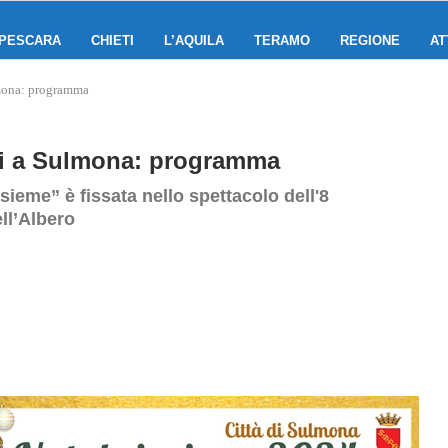
PESCARA
CHIETI
L’AQUILA
TERAMO
REGIONE
AT
lmona: programma
nti a Sulmona: programma
ieme” è fissata nello spettacolo dell'8
ll’Albero