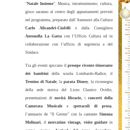
“
Natale Insieme
”. Musica, intrattenimento, cultura,
gioco saranno al centro degli appuntamenti previsti
nel programma, preparato dall’Assessore alla Cultura
Carlo Alicandri-Ciufelli
e dalla Consigliera
Antonella La Gatta
con l’Ufficio Cultura ed in
collaborazione con l’ufficio di segreteria a del
Sindaco.
Tra gli eventi spiccano il
presepe vivente itinerante
dei bambini
della scuola Lombardo-Radice, il
Trenino di Natale
, la
parata Disney
, la riconsegna
della sede storica del Liceo Classico Ovidio,
presentazioni di
novità librarie,
i
concerti della
Camerata Musicale
e s
pettacoli di prosa
,
l’annuario de “Il Germe” con la cantante
Simona
Molinari
, il
mercatino vintage, visite guidate
in