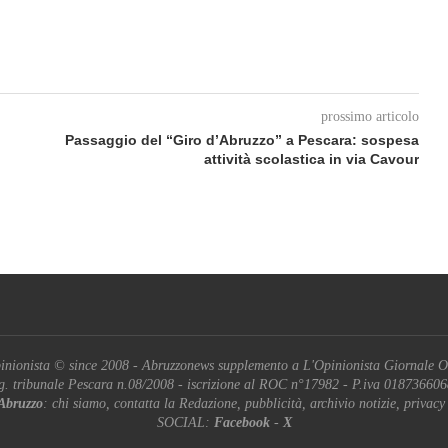
prossimo articolo
Passaggio del “Giro d’Abruzzo” a Pescara: sospesa
attività scolastica in via Cavour
inionista © since 2008 - Abruzzonews supplemento a L'Opinionista Giornale O
g. tribunale Pescara n.08/2008 - iscrizione al ROC n°17982 - P.iva 01873660
Abruzzo
: chi siamo, contatta la Redazione, pubblicità, archivio notizie, privacy
SOCIAL:
Facebook
-
X