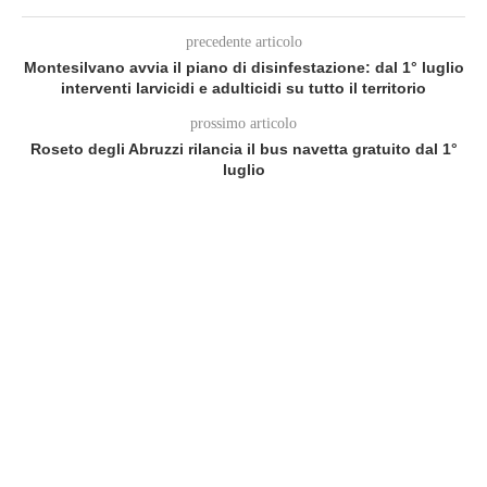
precedente articolo
Montesilvano avvia il piano di disinfestazione: dal 1° luglio
interventi larvicidi e adulticidi su tutto il territorio
prossimo articolo
Roseto degli Abruzzi rilancia il bus navetta gratuito dal 1°
luglio