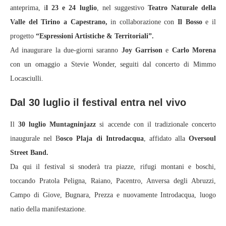
anteprima, i
l 23 e 24 luglio
, nel suggestivo
Teatro Naturale della
Valle del Tirino a Capestrano,
in collaborazione con
Il Bosso
e il
progetto
“Espressioni Artistiche & Territoriali”.
Ad inaugurare la due-giorni saranno
Joy Garrison
e
Carlo Morena
con un omaggio a Stevie Wonder, seguiti dal concerto di Mimmo
Locasciulli.
Dal 30 luglio il festival entra nel vivo
Il
30 luglio Muntagninjazz
si accende con il tradizionale concerto
inaugurale nel B
osco Plaja di Introdacqua
, affidato alla
Oversoul
Street Band.
Da qui il festival si snoderà tra piazze, rifugi montani e boschi,
toccando Pratola Peligna, Raiano, Pacentro, Anversa degli Abruzzi,
Campo di Giove, Bugnara, Prezza e nuovamente Introdacqua, luogo
natìo della manifestazione.