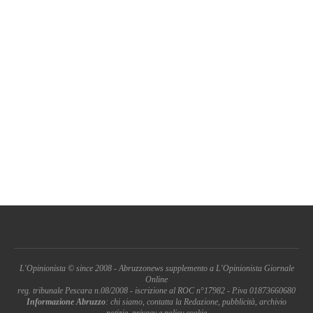
L'Opinionista © since 2008 - Abruzzonews supplemento a L'Opinionista Giornale
Online
reg. tribunale Pescara n.08/2008 - iscrizione al ROC n°17982 - P.iva 01873660680
Informazione Abruzzo
: chi siamo, contatta la Redazione, pubblicità, archivio