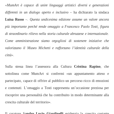
«MumArt è capace di unire linguaggi artistici diversi e generazioni
differenti in un dialogo aperto e inclusivo
– ha dichiarato la sindaca
Luisa Russo
–.
Questa undicesima edizione assume un valore ancora
più importante perché rende omaggio a Francesco Paolo Tosti, figura
di straordinario rilievo nella storia culturale abruzzese e internazionale.
Come amministrazione siamo orgogliosi di sostenere iniziative che
valorizzano il Museo Michetti e rafforzano l’identità culturale della
città».
Sulla stessa linea l’assessora alla Cultura
Cristina Rapino
, che
sottolinea come MumArt si confermi «un appuntamento atteso e
partecipato, capace di offrire al pubblico un percorso ricco di emozioni
e contenuti. L’omaggio a Tosti rappresenta un’occasione preziosa per
riscoprire una personalità che ha contribuito in modo determinante alla
crescita culturale del territorio».
Il curatore S
andro Lucio Giardinelli
evidenzia la crescita costante