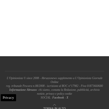
L'Opinionista © since 2008 - Abruzzonews supplemento a L'Opinionista Giornale
Online
reg. tribunale Pescara n.08/2008 - iscrizione al ROC n°17982 - P.iva 01873660680
Informazione Abruzzo
: chi siamo, contatta la Redazione, pubblicità, archivio
notizie, privacy e policy cookie
Privacy
SOCIAL:
Facebook
-
X
TORNA IN ALTO