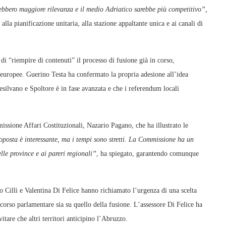
ebbero maggiore rilevanza e il medio Adriatico sarebbe più competitivo”,
lla pianificazione unitaria, alla stazione appaltante unica e ai canali di
di “riempire di contenuti” il processo di fusione già in corso,
 europee. Guerino Testa ha confermato la propria adesione all’idea
silvano e Spoltore è in fase avanzata e che i referendum locali
issione Affari Costituzionali, Nazario Pagano, che ha illustrato le
posta è interessante, ma i tempi sono stretti. La Commissione ha un
lle province e ai pareri regionali”
, ha spiegato, garantendo comunque
lo Cilli e Valentina Di Felice hanno richiamato l’urgenza di una scelta
ercorso parlamentare sia su quello della fusione. L’assessore Di Felice ha
itare che altri territori anticipino l’Abruzzo.