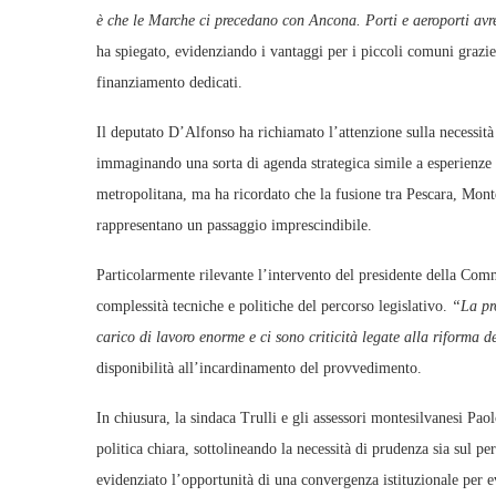
è che le Marche ci precedano con Ancona. Porti e aeroporti avr
ha spiegato, evidenziando i vantaggi per i piccoli comuni grazie a
finanziamento dedicati.
Il deputato D’Alfonso ha richiamato l’attenzione sulla necessità 
immaginando una sorta di agenda strategica simile a esperienze
metropolitana, ma ha ricordato che la fusione tra Pescara, Monte
rappresentano un passaggio imprescindibile.
Particolarmente rilevante l’intervento del presidente della Comm
complessità tecniche e politiche del percorso legislativo.
“La pro
carico di lavoro enorme e ci sono criticità legate alla riforma de
disponibilità all’incardinamento del provvedimento.
In chiusura, la sindaca Trulli e gli assessori montesilvanesi Pao
politica chiara, sottolineando la necessità di prudenza sia sul p
evidenziato l’opportunità di una convergenza istituzionale per ev