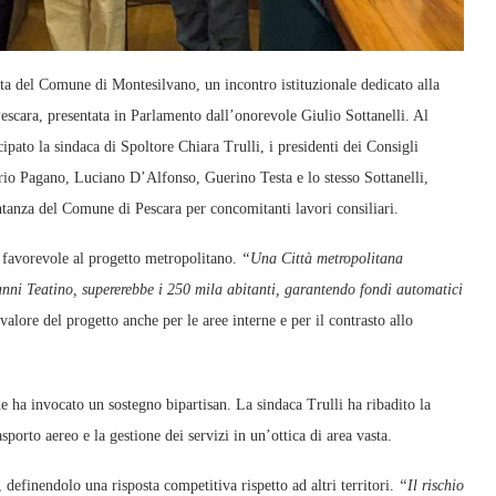
 del Comune di Montesilvano, un incontro istituzionale dedicato alla
Pescara, presentata in Parlamento dall’onorevole Giulio Sottanelli. Al
pato la sindaca di Spoltore Chiara Trulli, i presidenti dei Consigli
rio Pagano, Luciano D’Alfonso, Guerino Testa e lo stesso Sottanelli,
tanza del Comune di Pescara per concomitanti lavori consiliari.
e favorevole al progetto metropolitano.
“Una Città metropolitana
nni Teatino, supererebbe i 250 mila abitanti, garantendo fondi automatici
valore del progetto anche per le aree interne e per il contrasto allo
he ha invocato un sostegno bipartisan. La sindaca Trulli ha ribadito la
porto aereo e la gestione dei servizi in un’ottica di area vasta.
, definendolo una risposta competitiva rispetto ad altri territori.
“Il rischio