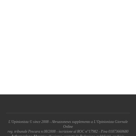
L'Opinionista © since 2008 - Abruzzonews supplemento a L'Opinionista Giornale
Online
reg. tribunale Pescara n.08/2008 - iscrizione al ROC n°17982 - P.iva 01873660680