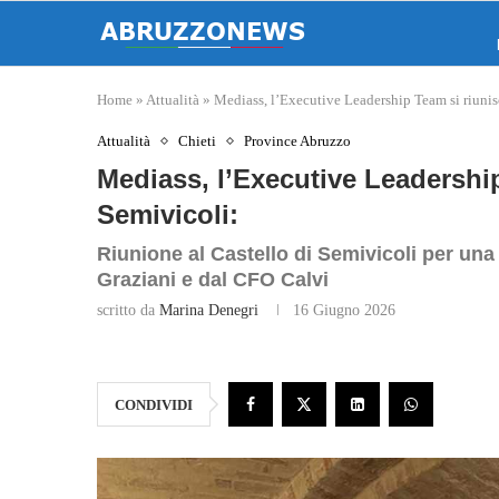
Home
»
Attualità
»
Mediass, l’Executive Leadership Team si riunisc
Attualità
Chieti
Province Abruzzo
Mediass, l’Executive Leadership
Semivicoli:
Riunione al Castello di Semivicoli per una
Graziani e dal CFO Calvi
scritto da
Marina Denegri
16 Giugno 2026
CONDIVIDI