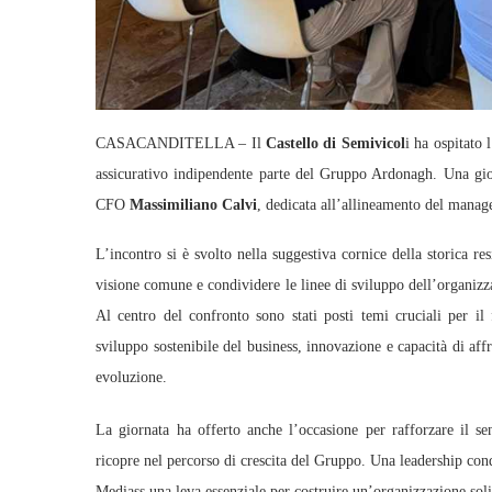
CASACANDITELLA – Il
Castello di Semivicol
i ha ospitato l
assicurativo indipendente parte del Gruppo Ardonagh. Una gi
CFO
Massimiliano Calvi
, dedicata all’allineamento del manage
L’incontro si è svolto nella suggestiva cornice della storica 
visione comune e condividere le linee di sviluppo dell’organizz
Al centro del confronto sono stati posti temi cruciali per il f
sviluppo sostenibile del business, innovazione e capacità di af
evoluzione.
La giornata ha offerto anche l’occasione per rafforzare il s
ricopre nel percorso di crescita del Gruppo. Una leadership cond
Mediass una leva essenziale per costruire un’organizzazione solid