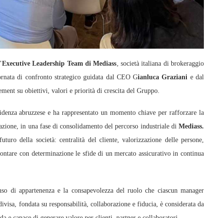
’
Executive Leadership Team di Mediass
, società italiana di brokeraggio
ornata di confronto strategico guidata dal CEO G
ianluca Graziani
e dal
ment su obiettivi, valori e priorità di crescita del Gruppo.
residenza abruzzese e ha rappresentato un momento chiave per rafforzare la
azione, in una fase di consolidamento del percorso industriale di
Mediass.
uturo della società: centralità del cliente, valorizzazione delle persone,
frontare con determinazione le sfide di un mercato assicurativo in continua
enso di appartenenza e la consapevolezza del ruolo che ciascun manager
ivisa, fondata su responsabilità, collaborazione e fiducia, è considerata da
a e capace di generare valore per clienti, partner e collaboratori.