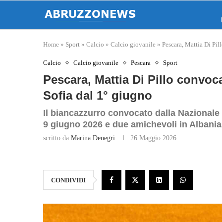
Home
»
Sport
»
Calcio
»
Calcio giovanile
»
Pescara, Mattia Di Pil
Calcio
Calcio giovanile
Pescara
Sport
Pescara, Mattia Di Pillo convoc
Sofia dal 1° giugno
Il biancazzurro convocato dalla Nazionale 
9 giugno 2026 e due amichevoli in Albania
scritto da
Marina Denegri
26 Maggio 2026
CONDIVIDI