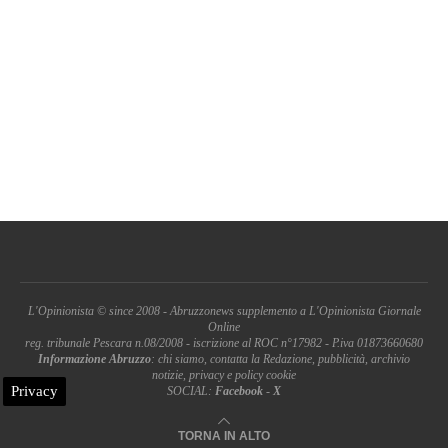
L'Opinionista © since 2008 - Abruzzonews supplemento a L'Opinionista Giornale
Online
reg. tribunale Pescara n.08/2008 - iscrizione al ROC n°17982 - P.iva 01873660680
Informazione Abruzzo
: chi siamo, contatta la Redazione, pubblicità, archivio
notizie, privacy e policy cookie
Privacy
SOCIAL:
Facebook
-
X
TORNA IN ALTO