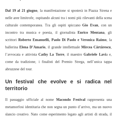
Dal 19 al 21 giugno
, la manifestazione si sposterà in Piazza Sirena e
nelle aree limitrofe, ospitando alcuni tra i nomi più rilevanti della scena
culturale contemporanea. Tra gli ospiti spiccano
Gio Evan
, con un
incontro tra musica e poesia, il giornalista
Enrico Mentana
, gli
scrittori
Roberto Emanuelli, Paolo Di Paolo e Veronica Raimo
, la
ballerina
Elena D’Amario
, il grande intellettuale
Mircea Cărtărescu
,
l’avvocata e attivista
Cathy La Torre
, il maestro
Gabriele Lavi
a e,
come da tradizione, i finalisti del Premio Strega, nell’unica tappa
abruzzese del tour.
Un festival che evolve e si radica nel
territorio
Il passaggio ufficiale al nome
Macondo Festival
rappresenta una
metamorfosi identitaria che non segna un punto d’arrivo, ma un nuovo
slancio creativo. Nato come esperimento legato agli artisti di strada, il