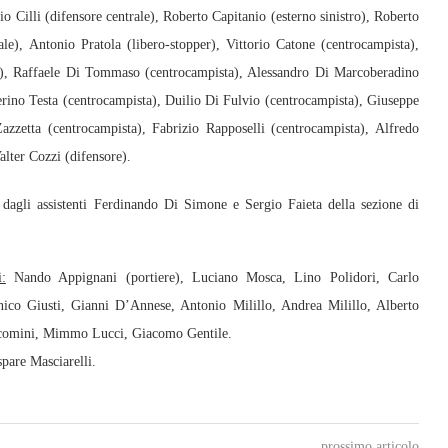
o Cilli (difensore centrale), Roberto Capitanio (esterno sinistro), Roberto
le), Antonio Pratola (libero-stopper), Vittorio Catone (centrocampista),
ta), Raffaele Di Tommaso (centrocampista), Alessandro Di Marcoberadino
rino Testa (centrocampista), Duilio Di Fulvio (centrocampista), Giuseppe
zzetta (centrocampista), Fabrizio Rapposelli (centrocampista), Alfredo
lter Cozzi (difensore).
 dagli assistenti Ferdinando Di Simone e Sergio Faieta della sezione di
i:
Nando Appignani (portiere), Luciano Mosca, Lino Polidori, Carlo
ico Giusti, Gianni D’Annese, Antonio Milillo, Andrea Milillo, Alberto
 Iacomini, Mimmo Lucci, Giacomo Gentile.
spare Masciarelli.
prossimo articolo