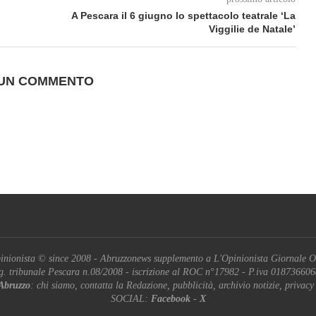
A Pescara il 6 giugno lo spettacolo teatrale ‘La
Viggilie de Natale’
 UN COMMENTO
inionista © since 2008 - Abruzzonews supplemento a L'Opinionista Giornale O
g. tribunale Pescara n.08/2008 - iscrizione al ROC n°17982 - P.iva 01873660
Abruzzo
: chi siamo, contatta la Redazione, pubblicità, archivio notizie, privacy
SOCIAL:
Facebook
-
X