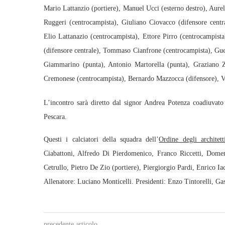
Mario Lattanzio (portiere), Manuel Ucci (esterno destro), Aureli
Ruggeri (centrocampista), Giuliano Ciovacco (difensore centra
Elio Lattanazio (centrocampista), Ettore Pirro (centrocampis
(difensore centrale), Tommaso Cianfrone (centrocampista), Gue
Giammarino (punta), Antonio Martorella (punta), Graziano Za
Cremonese (centrocampista), Bernardo Mazzocca (difensore), Va
L’incontro sarà diretto dal signor Andrea Potenza coadiuvato
Pescara.
Questi i calciatori della squadra dell’
Ordine degli architett
Ciabattoni, Alfredo Di Pierdomenico, Franco Riccetti, Domen
Cetrullo, Pietro De Zio (portiere), Piergiorgio Pardi, Enrico
Allenatore: Luciano Monticelli. Presidenti: Enzo Tintorelli, Ga
precedente articolo