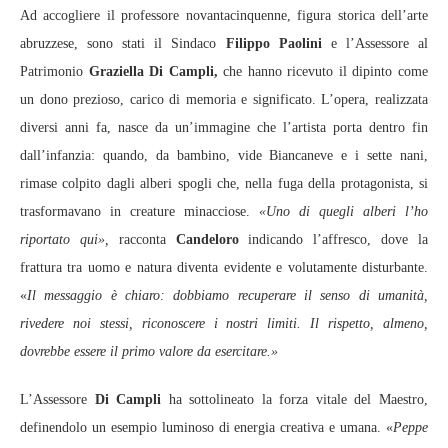
Ad accogliere il professore novantacinquenne, figura storica dell’arte
abruzzese, sono stati il Sindaco
Filippo Paolini
e l’Assessore al
Patrimonio
Graziella Di Campli,
che hanno ricevuto il dipinto come
un dono prezioso, carico di memoria e significato. L’opera, realizzata
diversi anni fa, nasce da un’immagine che l’artista porta dentro fin
dall’infanzia: quando, da bambino, vide Biancaneve e i sette nani,
rimase colpito dagli alberi spogli che, nella fuga della protagonista, si
trasformavano in creature minacciose.
«Uno di quegli alberi l’ho
riportato qui»,
racconta
Candeloro
indicando l’affresco, dove la
frattura tra uomo e natura diventa evidente e volutamente disturbante.
«
Il messaggio è chiaro: dobbiamo recuperare il senso di umanità,
rivedere noi stessi, riconoscere i nostri limiti. Il rispetto, almeno,
dovrebbe essere il primo valore da esercitare.»
L’Assessore
Di Campli
ha sottolineato la forza vitale del Maestro,
definendolo un esempio luminoso di energia creativa e umana. «
Peppe