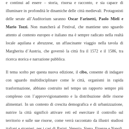
e continui ad essere – storia, risorsa e racconto, e sia capace di
illuminare in profondità le dinamiche delle città medievali. Protagonisti
delle serate all’Auditorium saranno
Oscar Farinetti, Paolo Mieli e
Mario Tozzi.
Non mancherà al Festival, che mantiene uno sguardo
attento al contesto europeo e italiano ma è sempre radicato nella realtà
locale aquilana e abruzzese, un affascinante viaggio nella tavola di
Margherita d’Austria, che governò la città fra il 1572 e il 1586, tra
ricerca storica e narrazione pubblica.
Il tema scelto per questa nuova edizione, il
cibo,
consente di indagare
con sguardo multidisciplinare come le città, organismi in rapida
trasformazione, abbiano costruito nel tempo un rapporto sempre più
complesso con l’approvvigionamento e la distribuzione delle risorse
alimentari. In un contesto di crescita demografica e di urbanizzazione,
nutrire la città significò attivare reti ed esercitare il controllo sul
territorio e sulle sue risorse, come verrà raccontato da illustri studiosi
italiani e stranieri, per i casi di Parigi, Venezia, Siena, Firenze e Napoli,