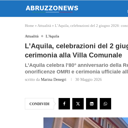
Home
»
Attualità
»
L’Aquila, celebrazioni del 2 giugno 2026: conc
Attualità
L'Aquila
L’Aquila, celebrazioni del 2 gi
cerimonia alla Villa Comunale
L’Aquila celebra l’80° anniversario della
onorificenze OMRI e cerimonia ufficiale al
scritto da
Marina Denegri
30 Maggio 2026
CONDIVIDI