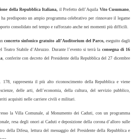
ione della Repubblica Italiana,
il Prefetto dell’Aquila
Vito Cusumano
,
rio, ha predisposto un ampio programma celebrativo per rinnovare il legame
pporto consolidato nel tempo e rafforzato anche nei momenti più difficili.
 un
concerto sinfonico gratuito all’Auditorium del Parco,
eseguito dagli
el Teatro Stabile d’Abruzzo. Durante l’evento si terrà la
consegna di 16
na
, conferite con decreto del Presidente della Repubblica del 27 dicembre
 178, rappresenta il più alto riconoscimento della Repubblica e viene
scienze, delle arti, dell’economia, della cultura, del servizio pubblico,
ti acquisiti nelle carriere civili e militari.
presso la Villa Comunale, al Monumento dei Caduti, con un programma
nale, resa degli onori ai Caduti e deposizione della corona d’alloro sulle
ro della Difesa, lettura del messaggio del Presidente della Repubblica e