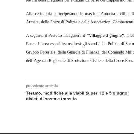
lettura della preghiera per i Caduti da parte del Cappellano Mili
Alla cerimonia parteciperanno le massime Autorità civili, mili
Armate, delle Forze di Polizia e delle Associazioni Combattentis
A seguire, il Prefetto inaugurerà il
“Villaggio 2 giugno”
, alle
Parco. L’area espositiva ospiterà gli stand della Polizia di Stat
Gruppo Forestale, della Guardia di Finanza, del Comando Militare
dell’Agenzia Regionale di Protezione Civile e della Croce Rossa
precedente articolo
Teramo, modifiche alla viabilità per il 2 e 5 giugno:
divieti di sosta e transito