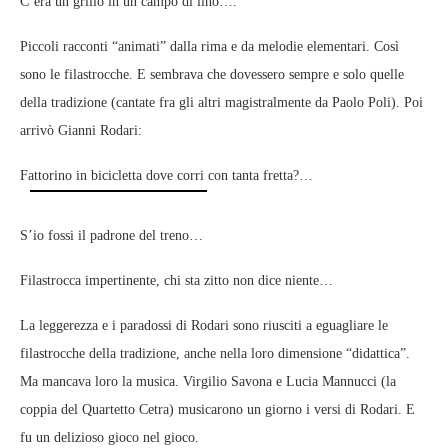
C’era un grillo in un campo di lino….
Piccoli racconti “animati” dalla rima e da melodie elementari. Così
sono le filastrocche. E sembrava che dovessero sempre e solo quelle
della tradizione (cantate fra gli altri magistralmente da Paolo Poli). Poi
arrivò Gianni Rodari:
Fattorino in bicicletta dove corri con tanta fretta?…
S’io fossi il padrone del treno…
Filastrocca impertinente, chi sta zitto non dice niente…
La leggerezza e i paradossi di Rodari sono riusciti a eguagliare le
filastrocche della tradizione, anche nella loro dimensione “didattica”.
Ma mancava loro la musica. Virgilio Savona e Lucia Mannucci (la
coppia del Quartetto Cetra) musicarono un giorno i versi di Rodari. E
fu un delizioso gioco nel gioco.