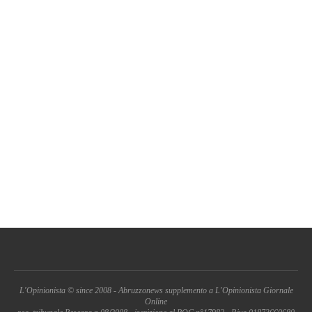
L'Opinionista © since 2008 - Abruzzonews supplemento a L'Opinionista Giornale
Online