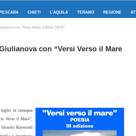
PESCARA
CHIETI
L’AQUILA
TERAMO
REGIONE
AT
ulianova con “Versi Verso il Mare 2010”
Giulianova con “Versi Verso il Mare
uglio la rassegna
rsi Verso il Mare”,
 e filosofo Raymond
miglia e insegnava