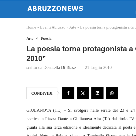
Home
»
Eventi Abruzzo
»
Arte
»
La poesia torna protagonista a Gi
Arte
Poesia
La poesia torna protagonista a 
2010”
scritto da
Donatella Di Biase
21 Luglio 2010
CONDIVIDI
GIULANOVA (TE) – Si svolgerà nelle serate del 23 e 24 l
poetica in Piazza Dante a Giulianova Alta (Te) dal titolo “Ve
giunta alla sua terza edizione e idealmente dedicata al poeta
André. Nato in Belgio, viveva a Torricella Sicura con la fa