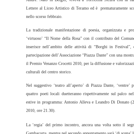
Lettere al Liceo Artistico di Teramo ed è prematuramente s
nello scorso febbraio.
La tradizionale manifestazione di poesia, organizzata e pr
‘virtuoso’ “Il Nome della Rosa” con il contributo del Comune
inserisce nell’ambito delle attività di “Borghi in Festival”
partecipazione dell’Associazione “Piazza Dante” con una mostr
il Premio Venanzo Crocetti 2010, per la diffusione e valorizzazi
culturali del centro storico.
Nel suggestivo ‘teatro all’aperto’ di Piazza Dante, ‘ventre’ pr
quattro poeti locali duetteranno rispettivamente sul palco nel
estive in programma: Antonio Alleva e Leandro Di Donato (2
2010, ore 21.30).
La ‘regia’ del primo incontro, ancora una volta sotto il segno
Gambacorta, mentre nel secondo appuntamento sarà ‘di scena’ l