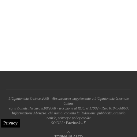
L'Opinionista © since 2008 - Abruzzonews supplemento a L'Opinionista Giornale
Online
reg. tribunale Pescara n.08/2008 - iscrizione al ROC n°17982 - P.iva 01873660680
Informazione Abruzzo
: chi siamo, contatta la Redazione, pubblicità, archivio
notizie, privacy e policy cookie
Privacy
SOCIAL:
Facebook
-
X
TORNA IN ALTO